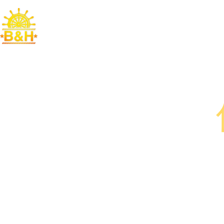
首页
关于我们
转口运输
产
欢迎访问
为你重振反
Provide a reliabie guaranf
专业.诚信