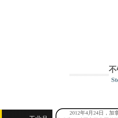
.
Professional
Integrit
不
St
2012
年
4
月
24
日，加