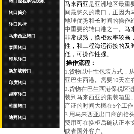
转口流程解说视频
马来西亚
是
亚洲地区最重
间最悠久的港口，
正因为
转口简介
地理优势和长时间的操作
转口风控
中重要的转口港之一。
马
马来西亚转口
非常成熟，换柜效率较高
性，和二程海运衔接的及
泰国转口
低，可操作性强。
印尼转口
操作流程：
新加坡转口
1.货物以中性包装方式，
亚巴生西港。需要10天左
印度转口
2.货物在巴生西港保税区
越南转口
装到马来西亚的集装箱里
产证的时间大概在6个工
韩国转口
3.用马来西亚出口商的
迪拜转口
费用可在换柜后确认正本
或者国外客户。